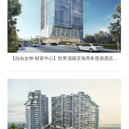
【自由女神·财富中心】世界顶级滨海商务度假酒店公寓，1600美元起，提供10年返租，年回报率15%