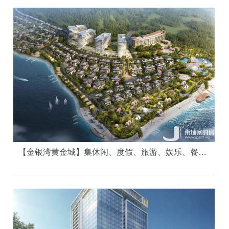
【金银湾黄金城】集休闲、度假、旅游、娱乐、餐饮、购物、文化艺术、赌场于一体的海岸大城