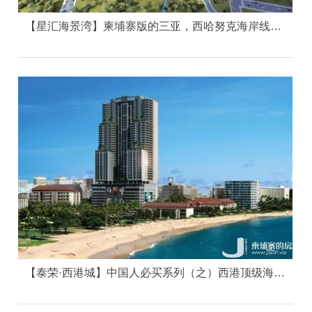
【星汇海景湾】柬埔寨版的三亚，西哈努克海岸线上的世界级海景大盘
【泰荣·西港城】中国人必买系列（之）西港顶级海景楼盘