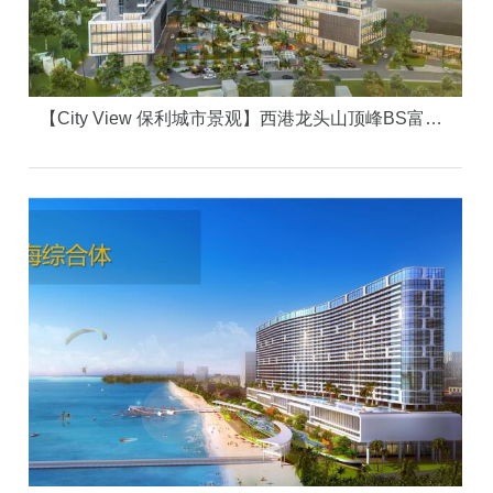
【City View 保利城市景观】西港龙头山顶峰BS富人区，龙脉之地 俯瞰西港城