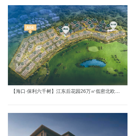
【海口·保利六千树】江东后花园26万㎡低密北欧童话小镇