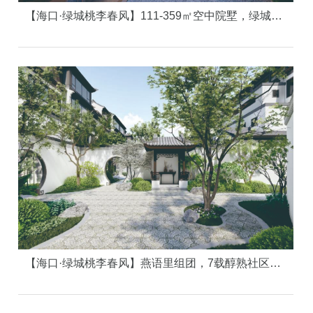
【海口·绿城桃李春风】111-359㎡空中院墅，绿城创新产品【院望】
【海口·绿城桃李春风】燕语里组团，7载醇熟社区，现代美学洋房！