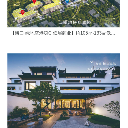
【海口·绿地空港GIC 低层商业】约105㎡-133㎡低层商业 开放合院 高阶圈层