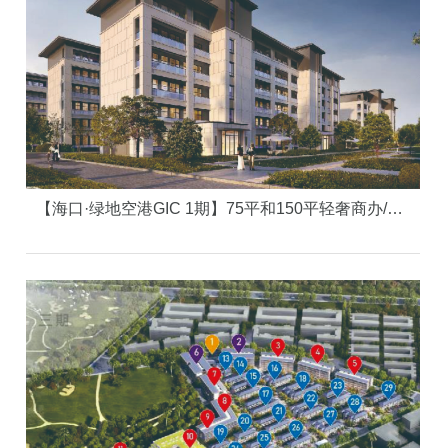
【海口·绿地空港GIC 1期】75平和150平轻奢商办/科创园区