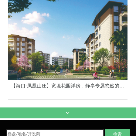
【海口·凤凰山庄】宽境花园洋房，静享专属悠然的庭院时光 ！