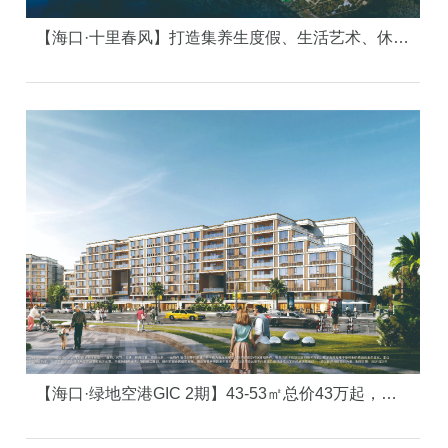
【海口·十里春风】打造集养生度假、生活艺术、休闲游乐、居住教育为一体的全家庭湖畔旅居综合体。
【海口·绿地空港GIC 2期】43-53㎡总价43万起，抢占起飞型空港资产！