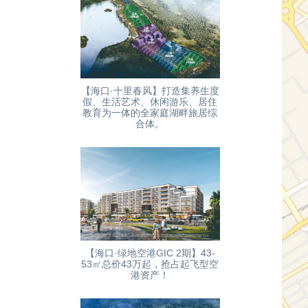
【海口·十里春风】打造集养生度
假、生活艺术、休闲游乐、居住
教育为一体的全家庭湖畔旅居综
合体。
【海口·绿地空港GIC 2期】43-
53㎡总价43万起，抢占起飞型空
港资产！