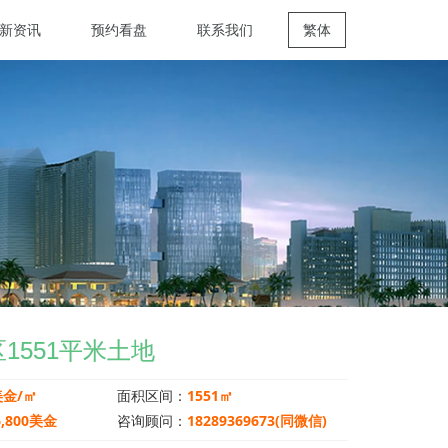
新资讯
预约看盘
联系我们
繁体
区1551平米土地
美金/㎡
面积区间：
1551㎡
6,800美金
咨询顾问：
18289369673(同微信)