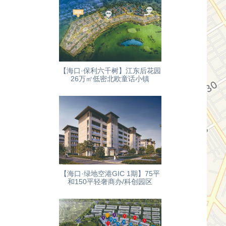
【海口·保利六千树】江东后花园
26万㎡低密北欧童话小镇
【海口·绿地空港GIC 1期】75平
和150平轻奢商办/科创园区