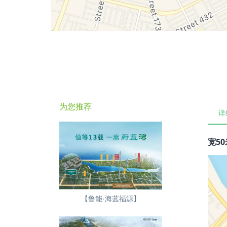
为您推荐
详
宽50
【鲁能·海蓝福源】