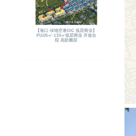
【海口·绿地空港GIC 低层商业】
约105㎡-133㎡低层商业 开放合
院 高阶圈层