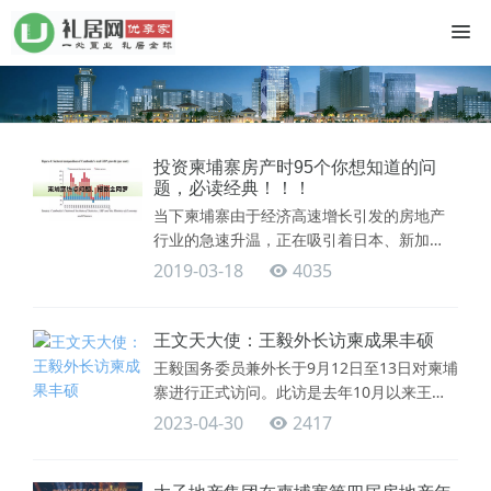
投资柬埔寨房产时95个你想知道的问
题，必读经典！！！
当下柬埔寨由于经济高速增长引发的房地产
行业的急速升温，正在吸引着日本、新加
坡、中国和欧美等地的投资者蜂拥入市。1、
2019-03-18
4035
柬埔寨投资机会如何？柬埔寨被评为“相当值
得投资”的国家，目前柬埔寨各行各业已基本
向外资开放，且外商持股可达100%，此外，
王文天大使：王毅外长访柬成果丰硕
在柬埔寨国内具名所得税与企业经营整理税
王毅国务委员兼外长于9月12日至13日对柬埔
负相对较低，有利于降低经营成本。2、柬埔
寨进行正式访问。此访是去年10月以来王毅
寨的经济如何？柬埔寨2004年加入WTO，政
国务委员第二次访柬，访问取得成果丰硕，
2023-04-30
2417
府实行对外开放的自由市场经济，推行经济
圆满成功，为中柬建设具有战略意义的命运
私有化和贸易自由化，把农业、加工业、旅
共同体注入了新的动力。双方强调要继续全
游业、基础设施建设及人才培训作为优先发
面落实好两国最高领导人就双边关系发展达