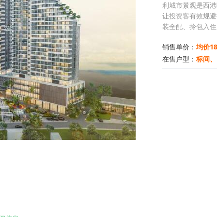
利城市景观是西港
让投资客有效规避
装全配、拎包入住
销售单价：
均价18
在售户型：
标间、