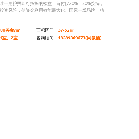
唯一用护照即可按揭的楼盘，首付仅20%，80%按揭，
投资风险，使资金利用效能最大化。国际一线品牌、精
！
00美金/㎡
面积区间：
37-52㎡
1室、2室
咨询顾问：
18289369673(同微信)