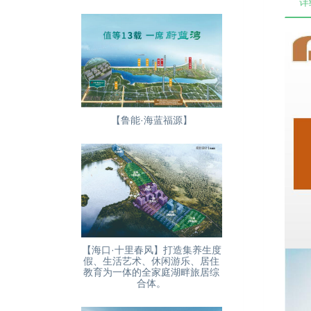
详
【鲁能·海蓝福源】
【海口·十里春风】打造集养生度
假、生活艺术、休闲游乐、居住
教育为一体的全家庭湖畔旅居综
合体。