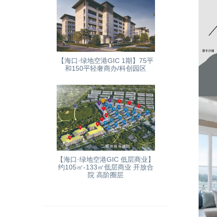
【海口·绿地空港GIC 1期】75平
和150平轻奢商办/科创园区
【海口·绿地空港GIC 低层商业】
约105㎡-133㎡低层商业 开放合
院 高阶圈层