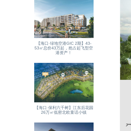
【海口·绿地空港GIC 2期】43-
53㎡总价43万起，抢占起飞型空
港资产！
【海口·保利六千树】江东后花园
26万㎡低密北欧童话小镇