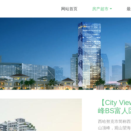
网站首页
房产超市
最
【City 
峰BS富人
西哈努克市简称西
山顶峰，观山望海