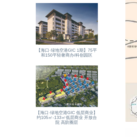
【海口·绿地空港GIC 1期】75平
和150平轻奢商办/科创园区
【海口·绿地空港GIC 低层商业】
约105㎡-133㎡低层商业 开放合
院 高阶圈层