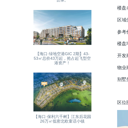
合体。
楼盘
区域
参考
楼盘
【海口·绿地空港GIC 2期】43-
开发
53㎡总价43万起，抢占起飞型空
港资产！
物业
别墅
区位
【海口·保利六千树】江东后花园
26万㎡低密北欧童话小镇