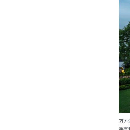
万方
手言