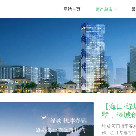
网站首页
房产超市
最
【海口·绿
墅，绿城
绿城•海口桃李春
作。项目占地约11