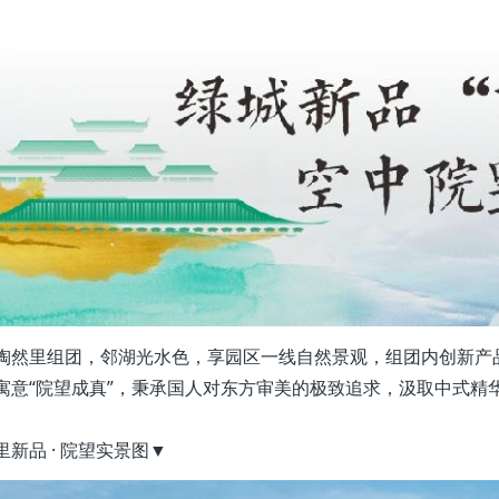
陶然里组团，邻湖光水色，享园区一线自然景观，组团内创新产品
寓意“院望成真”，秉承国人对东方审美的极致追求，汲取中式精
里新品 · 院望实景图▼