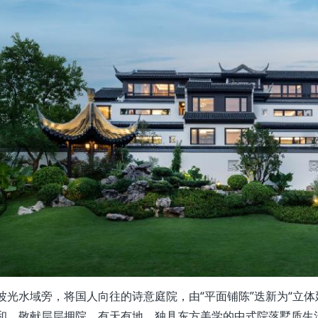
波光水域旁，将国人向往的诗意庭院，由“平面铺陈”迭新为“立
和，敬献层层拥院，有天有地，独具东方美学的中式院落墅质生