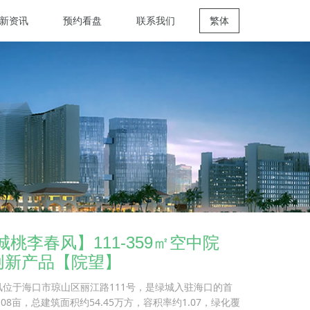
新资讯
预约看盘
联系我们
繁体
城桃李春风】111-359㎡空中院
创新产品【院望】
风位于海口市琼山区丽江路111号，是绿城入驻海口的首
08亩，总建筑面积约54.45万方，容积率约1.07，绿化覆