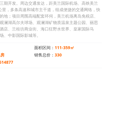
大三期开发。周边交通发达，距美兰国际机场、高铁美兰
公里，多条高速和城市主干道，组成便捷的交通网络，快
的地；项目周围高端配套环伺，美兰机场离岛免税店、
观澜湖高尔夫球场、观澜湖矿物质温泉主题公园、丽思
酒店、兰桂坊商业街、海口狂野水世界、皇家国际马
场、中影国际影城等。
面积区间：
111-359㎡
4房
销售总价：
330
614877