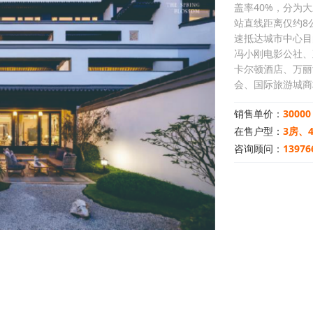
盖率40%，分为
站直线距离仅约8
速抵达城市中心目
冯小刚电影公社、
卡尔顿酒店、万丽
会、国际旅游城商
销售单价：
30000
在售户型：
3房、
咨询顾问：
13976