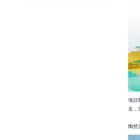
项目
名，
陶然