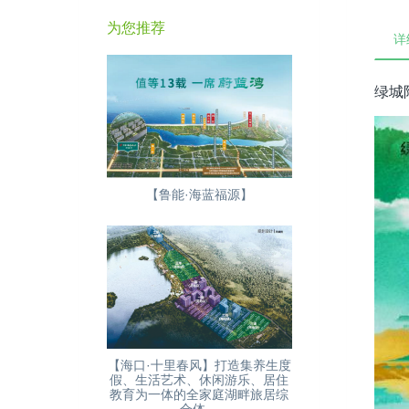
为您推荐
详
绿城
【鲁能·海蓝福源】
【海口·十里春风】打造集养生度
假、生活艺术、休闲游乐、居住
教育为一体的全家庭湖畔旅居综