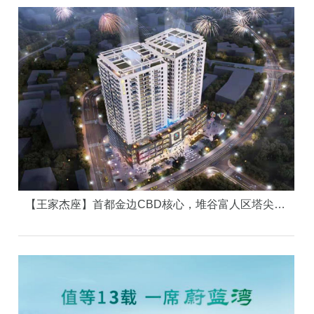
【王家杰座】首都金边CBD核心，堆谷富人区塔尖上的资产，逆天性价比！