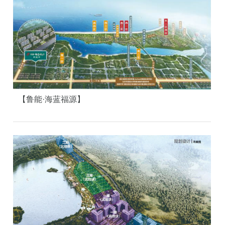
【鲁能·海蓝福源】