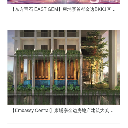
【东方宝石 EAST GEM】柬埔寨首都金边BKK1区（大使馆中央区）核心资产，中心的中心
【Embassy Central】柬埔寨金边房地产建筑大奖楼盘，高端住宅的价值典范