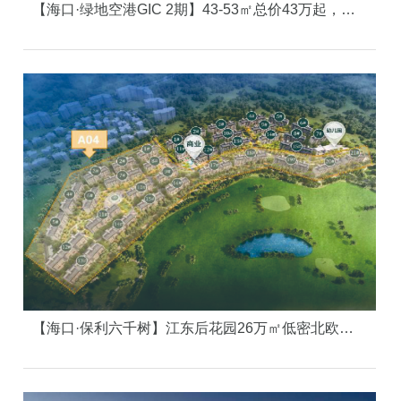
【海口·绿地空港GIC 2期】43-53㎡总价43万起，抢占起飞型空港资产！
【海口·保利六千树】江东后花园26万㎡低密北欧童话小镇