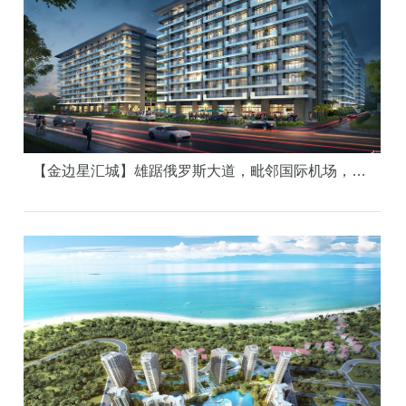
【金边星汇城】雄踞俄罗斯大道，毗邻国际机场，10万美金首选项目