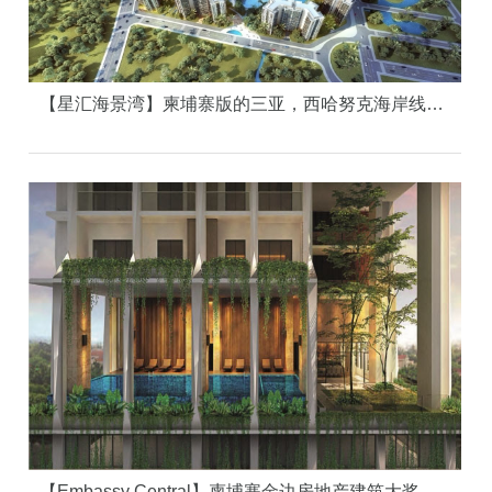
【星汇海景湾】柬埔寨版的三亚，西哈努克海岸线上的世界级海景大盘
【Embassy Central】柬埔寨金边房地产建筑大奖楼盘，高端住宅的价值典范