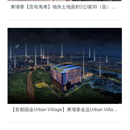
柬埔寨【贡布海滩】地块土地面积2公顷30（亩）自然景观绝佳
【首都国金Urban Village】柬埔寨金边Urban Village，“金边万达”旁的品质社区