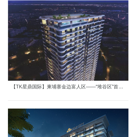
【TK星鼎国际】柬埔寨金边富人区——“堆谷区”首席精品住宅楼盘