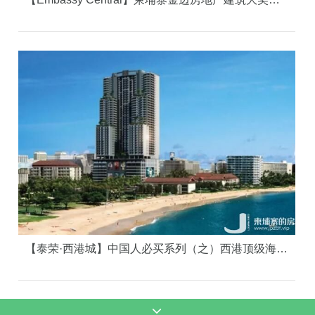
【泰荣·西港城】中国人必买系列（之）西港顶级海景楼盘